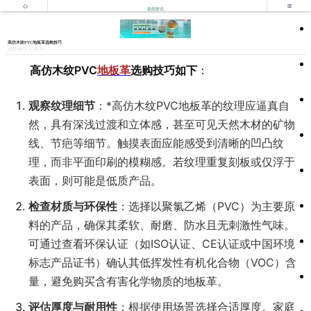


新闻资讯
高仿木纹PVC地板革选购技巧
2026-03-14 17:45:18
高仿木纹PVC
地板革
选购技巧如下
：
观察纹理细节
：*高仿木纹PVC地板革的纹理应逼真自
然，具有深浅过渡和立体感，甚至可见天然木材的矿物
线、节疤等细节。触摸表面应能感受到清晰的凹凸纹
理，而非平面印刷的模糊感。若纹理重复刻板或仅浮于
表面，则可能是低质产品。
检查材质与环保性
：选择以聚氯乙烯（PVC）为主要原
料的产品，确保其柔软、耐磨、防水且无刺激性气味。
可通过查看环保认证（如ISO认证、CE认证或中国环境
标志产品证书）确认其低挥发性有机化合物（VOC）含
量，避免购买含有害化学物质的地板革。
评估厚度与耐用性
：根据使用场景选择合适厚度。家庭